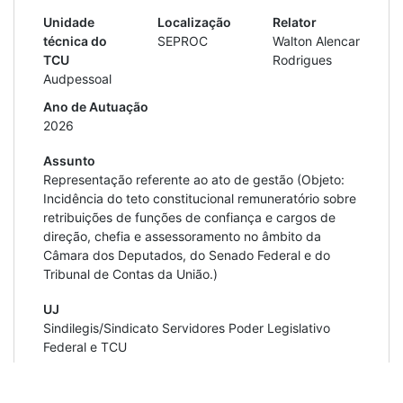
Unidade
Localização
Relator
técnica do
SEPROC
Walton Alencar
TCU
Rodrigues
Audpessoal
Ano de Autuação
2026
Assunto
Representação referente ao ato de gestão (Objeto:
Incidência do teto constitucional remuneratório sobre
retribuições de funções de confiança e cargos de
direção, chefia e assessoramento no âmbito da
Câmara dos Deputados, do Senado Federal e do
Tribunal de Contas da União.)
UJ
Sindilegis/Sindicato Servidores Poder Legislativo
Federal e TCU
Último andamento
06/08/2026 17:34:47
-
Registrada ciência de